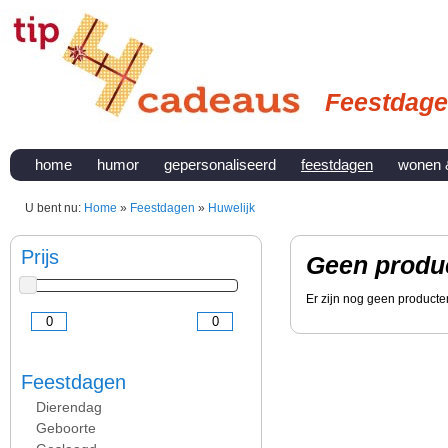
Feestdage
home
humor
gepersonaliseerd
feestdagen
wonen 
U bent nu:
Home
»
Feestdagen
»
Huwelijk
Prijs
Geen produ
Er zijn nog geen product
Feestdagen
Dierendag
Geboorte