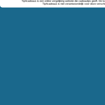
Tip4cadeaus is een online vergelijking website die cadeautips geeft. De k
Tip4cadeaus is niet verantwoordelijk voor deze verschi