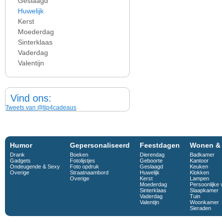
Geslaagd
Huwelijk
Kerst
Moederdag
Sinterklaas
Vaderdag
Valentijn
Vind ons:
Tweets van @tip4cadeaus
Humor
Gepersonaliseerd
Feestdagen
Wonen &
Drank
Boeken
Dierendag
Badkamer
Gadgets
Fotolijstjes
Geboorte
Kantoor
Ondeugende & Sexy
Foto opdruk
Geslaagd
Keuken
Overige
Straatnaambord
Huwelijk
Klokken
Overige
Kerst
Lampen
Moederdag
Persoonlijke 
Sinterklaas
Slaapkamer
Vaderdag
Tuin
Valentijn
Woonkamer
Sieraden