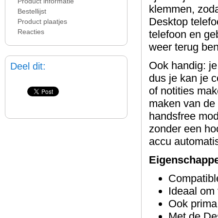
Product informatie
klemmen, zodat
Bestellijst
Desktop telefo
Product plaatjes
Reacties
telefoon en ge
weer terug ben
Ook handig: je
Deel dit:
dus je kan je 
of notities ma
maken van de v
handsfree modu
zonder een hoo
accu automati
Eigenschappe
Compatibl
Ideaal om 
Ook prima
Met de Des