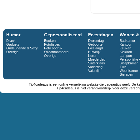
Humor
Gepersonaliseerd
Feestdagen
Wonen &
Drank
Boeken
Dierendag
Badkamer
Gadgets
Fotolijstjes
Geboorte
Kantoor
Ondeugende & Sexy
Foto opdruk
Geslaagd
Keuken
Overige
Straatnaambord
Huwelijk
Klokken
Overige
Kerst
Lampen
Moederdag
Persoonlijke 
Sinterklaas
Slaapkamer
Vaderdag
Tuin
Valentijn
Woonkamer
Sieraden
Tip4cadeaus is een online vergelijking website die cadeautips geeft. De k
Tip4cadeaus is niet verantwoordelijk voor deze verschi