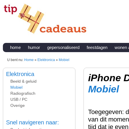
home
humor
gepersonaliseerd
feestdagen
wonen 
U bent nu:
Home
»
Elektronica
»
Mobiel
Elektronica
iPhone D
Beeld & geluid
Mobiel
Mobiel
Radiografisch
USB / PC
Overige
Toegegeven: de
van dit moment
Snel navigeren naar:
tijd dat je ev