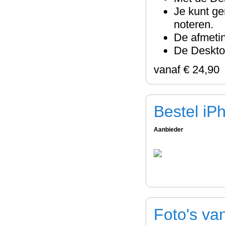
Je kunt g
noteren.
De afmetin
De Deskto
vanaf
€ 24,90
Bestel iP
Aanbieder
Foto's va